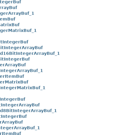
tegerBuf
rrayBuf
egerArrayBuf_1
temBuf
atrixBuf
egerMatrixBuf_1
tIntegerBuf
tIntegerArrayBuf
d16BitIntegerArrayBuf_1
itIntegerBuf
erArrayBuf
IntegerArrayBuf_1
erItemBuf
erMatrixBuf
IntegerMatrixBuf_1
IntegerBuf
IntegerArrayBuf
d8BitIntegerArrayBuf_1
tIntegerBuf
rArrayBuf
ntegerArrayBuf_1
rItemBuf