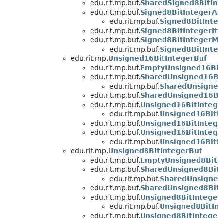
edu.rit.mp.buf.
SharedSigned8BitIn
edu.rit.mp.buf.
Signed8BitIntegerA
edu.rit.mp.buf.
Signed8BitInt
edu.rit.mp.buf.
Signed8BitIntegerI
edu.rit.mp.buf.
Signed8BitIntegerM
edu.rit.mp.buf.
Signed8BitInt
edu.rit.mp.
Unsigned16BitIntegerBuf
edu.rit.mp.buf.
EmptyUnsigned16Bi
edu.rit.mp.buf.
SharedUnsigned16Bi
edu.rit.mp.buf.
SharedUnsigne
edu.rit.mp.buf.
SharedUnsigned16B
edu.rit.mp.buf.
Unsigned16BitInteg
edu.rit.mp.buf.
Unsigned16Bit
edu.rit.mp.buf.
Unsigned16BitInteg
edu.rit.mp.buf.
Unsigned16BitInteg
edu.rit.mp.buf.
Unsigned16Bit
edu.rit.mp.
Unsigned8BitIntegerBuf
edu.rit.mp.buf.
EmptyUnsigned8Bit
edu.rit.mp.buf.
SharedUnsigned8Bit
edu.rit.mp.buf.
SharedUnsigne
edu.rit.mp.buf.
SharedUnsigned8Bi
edu.rit.mp.buf.
Unsigned8BitIntege
edu.rit.mp.buf.
Unsigned8BitI
edu.rit.mp.buf.
Unsigned8BitIntege