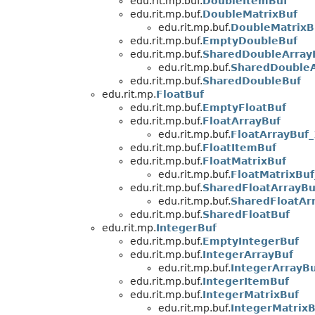
edu.rit.mp.buf.
DoubleItemBuf
edu.rit.mp.buf.
DoubleMatrixBuf
edu.rit.mp.buf.
DoubleMatrixB
edu.rit.mp.buf.
EmptyDoubleBuf
edu.rit.mp.buf.
SharedDoubleArray
edu.rit.mp.buf.
SharedDoubleA
edu.rit.mp.buf.
SharedDoubleBuf
edu.rit.mp.
FloatBuf
edu.rit.mp.buf.
EmptyFloatBuf
edu.rit.mp.buf.
FloatArrayBuf
edu.rit.mp.buf.
FloatArrayBuf_
edu.rit.mp.buf.
FloatItemBuf
edu.rit.mp.buf.
FloatMatrixBuf
edu.rit.mp.buf.
FloatMatrixBuf
edu.rit.mp.buf.
SharedFloatArrayBu
edu.rit.mp.buf.
SharedFloatAr
edu.rit.mp.buf.
SharedFloatBuf
edu.rit.mp.
IntegerBuf
edu.rit.mp.buf.
EmptyIntegerBuf
edu.rit.mp.buf.
IntegerArrayBuf
edu.rit.mp.buf.
IntegerArrayB
edu.rit.mp.buf.
IntegerItemBuf
edu.rit.mp.buf.
IntegerMatrixBuf
edu.rit.mp.buf.
IntegerMatrixB