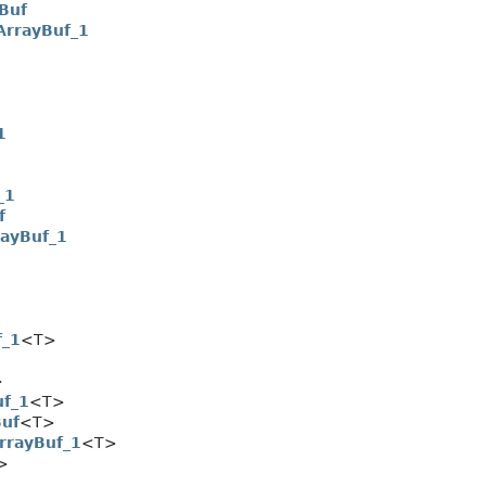
Buf
ArrayBuf_1
1
_1
f
ayBuf_1
f_1
<T>
>
uf_1
<T>
Buf
<T>
rrayBuf_1
<T>
>