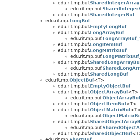
edu.rit.mp.buf.
SharedIntegerArray
edu.rit.mp.buf.
SharedInteger
edu.rit.mp.buf.
SharedIntegerBuf
edu.rit.mp.
LongBuf
edu.rit.mp.buf.
EmptyLongBuf
edu.rit.mp.buf.
LongArrayBuf
edu.rit.mp.buf.
LongArrayBuf_
edu.rit.mp.buf.
LongItemBuf
edu.rit.mp.buf.
LongMatrixBuf
edu.rit.mp.buf.
LongMatrixBuf
edu.rit.mp.buf.
SharedLongArrayBu
edu.rit.mp.buf.
SharedLongArr
edu.rit.mp.buf.
SharedLongBuf
edu.rit.mp.
ObjectBuf
<T>
edu.rit.mp.buf.
EmptyObjectBuf
edu.rit.mp.buf.
ObjectArrayBuf
<T>
edu.rit.mp.buf.
ObjectArrayBu
edu.rit.mp.buf.
ObjectItemBuf
<T>
edu.rit.mp.buf.
ObjectMatrixBuf
<T
edu.rit.mp.buf.
ObjectMatrixB
edu.rit.mp.buf.
SharedObjectArray
edu.rit.mp.buf.
SharedObjectA
edu.rit.mp.buf.
SharedObjectBuf
<T
edu.rit.mp.
ShortBuf