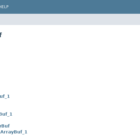
HELP
f
uf_1
Buf_1
yBuf
ArrayBuf_1