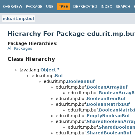
OVERVIEW
PACKAGE
USE
TREE
DEPRECATED
INDEX
SEARCH
edu.rit.mp.buf
Hierarchy For Package edu.rit.mp.bu
Package Hierarchies:
All Packages
Class Hierarchy
java.lang.
Object
edu.rit.mp.
Buf
edu.rit.mp.
BooleanBuf
edu.rit.mp.buf.
BooleanArrayBuf
edu.rit.mp.buf.
BooleanArrayB
edu.rit.mp.buf.
BooleanItemBuf
edu.rit.mp.buf.
BooleanMatrixBuf
edu.rit.mp.buf.
BooleanMatrix
edu.rit.mp.buf.
EmptyBooleanBuf
edu.rit.mp.buf.
SharedBooleanArra
edu.rit.mp.buf.
SharedBoolean
edu.rit.mp.buf.
SharedBooleanBuf